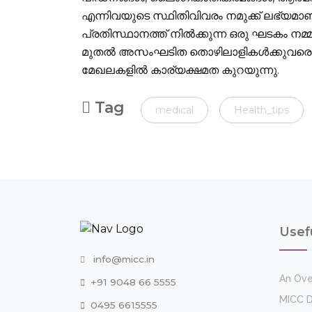
എന്നിവയുടെ സ്ഥിതിവിവരം നമുക്ക് ലഭ്യമാണ്
പ്രതിസ്ഥാനത്ത് നില്‍ക്കുന്ന ഒരു ഘടകം നമ്
മുതല്‍ അസംഘടിത തൊഴിലാളികള്‍ക്കുവരെ
മേഖലകളില്‍ കാര്യക്ഷമത കുറയുന്നു.
Tag
medical
Health_tips
Usef
info@micc.in
An Ove
+91 9048 66 5555
MICC D
0495 6615555