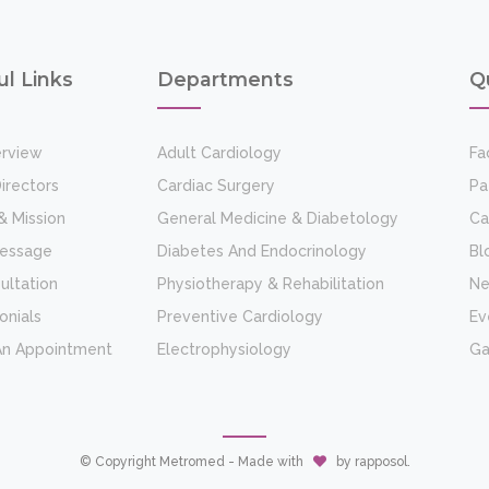
ul Links
Departments
Q
rview
Adult Cardiology
Fac
irectors
Cardiac Surgery
Pa
& Mission
General Medicine & Diabetology
Ca
Message
Diabetes And Endocrinology
Bl
ultation
Physiotherapy & Rehabilitation
N
onials
Preventive Cardiology
Ev
An Appointment
Electrophysiology
Ga
© Copyright Metromed - Made with
by
rapposol
.