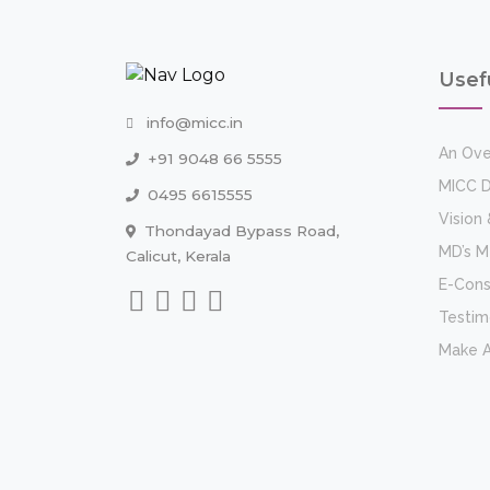
Usef
info@micc.in
An Ove
+91 9048 66 5555
MICC D
0495 6615555
Vision 
Thondayad Bypass Road,
MD’s 
Calicut, Kerala
E-Cons
Testim
Make 