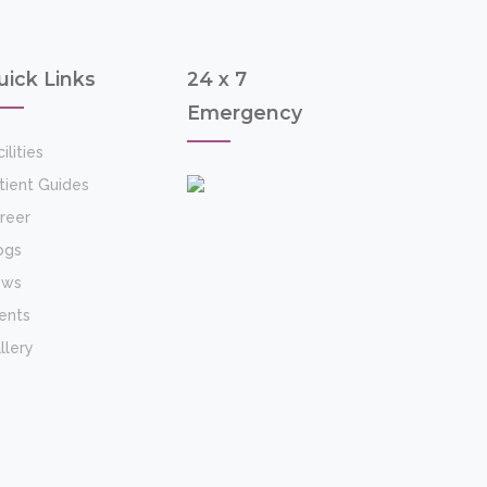
uick Links
24 x 7
Emergency
ilities
tient Guides
reer
ogs
ews
ents
llery